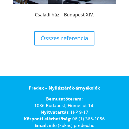
Családi ház – Budapest XIV.
Összes referencia
Predex – Nyílászárók-árnyékolók
Bemutatóterem:
1086 Budapest, Fiumei út 14.
Nyitvatartás
: H-P 9-17
Központi elérhetőség:
06 (1) 365-1056
Email:
info (kukac) predex.hu