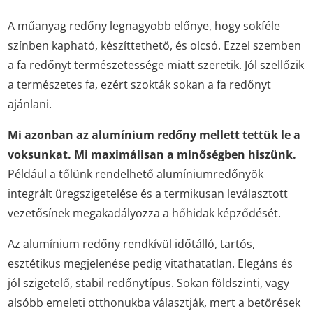
A műanyag redőny legnagyobb előnye, hogy sokféle
színben kapható, készíttethető, és olcsó. Ezzel szemben
a fa redőnyt természetessége miatt szeretik. Jól szellőzik
a természetes fa, ezért szokták sokan a fa redőnyt
ajánlani.
Mi azonban az alumínium redőny mellett tettük le a
voksunkat. Mi maximálisan a minőségben hiszünk.
Például a tőlünk rendelhető alumíniumredőnyök
integrált üregszigetelése és a termikusan leválasztott
vezetősínek megakadályozza a hőhidak képződését.
Az alumínium redőny rendkívül időtálló, tartós,
esztétikus megjelenése pedig vitathatatlan. Elegáns és
jól szigetelő, stabil redőnytípus. Sokan földszinti, vagy
alsóbb emeleti otthonukba választják, mert a betörések