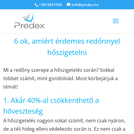
+3613651056
info@predex.hu
6 ok, amiért érdemes redőnnyel
hőszigetelni
Mi a redőny szerepe a hőszigetelés során? Sokkal
többet számít, mint gondolnád. Most körbejárjuk a
témát!
1. Akár 40%-al csökkenthető a
hőveszteség
A hőszigetelés nagyon sokat számít, nem csak nyáron,
de a téli hideg elleni védekezés során is. Ez nem csak a