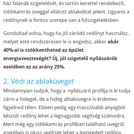
ház falánák szigetelését, és tartós kerettel rendelkező,
többkamrás üveggel ellátott ablakoktat jelent. Ugyanis a
redőnynek is fontos szerepe van a hőszigetelésben.
Gondoltad volna, hogy ha jól záródó redőnyt használsz,
melyet este rendszeresen le is engedsz, akkor
akár
40%-al is csökkentheted az épület
energiaveszteségét? Új, jól szigetelő nyílászárók
esetében ez az arány 25%.
2. Védi az ablaküveget
Mindannyian tudjuk, hogy a nyílászáró profilja is ki tudja
zárni a hideget, de a hideg ablaküvegre is érdemes
figyelned télen. Ebben pedig egy masszívabb anyagból
készült redőny lehet a legnagyobb segítség számodra.
Mert még egy többkamrás profilban található üvegről
esetében is plusz segítség lehet a leengedett redőny.