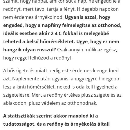
számít, hogy nappal, amikor süt a nap, ne engedd le a
redőnyt, mert távol tartja a fényt. Hidegebb napokon
nem érdemes árnyékolnod.
Ugyanis azzal, hogy
engeded, hogy a napfény felmelegítse az otthonod,
ideális esetben akár 2-4 C-fokkal is melegebbé
teheted a belső hőmérsékletet. Ugye, hogy ez nem
hangzik olyan rosszul?
Csak annyin múlik az egész,
hogy reggel felhúzod a redőnyt.
A hőszigetelés miatt pedig este érdemes leengedned
azt. Naplemente után ugyanis, ahogy egyre hidegebb
lesz a kinti hőmérséklet, neked is oda kell figyelned a
szigetelésre. Mert a redőny értékes plusz szigetelés az
ablakodon, plusz védelem az otthonodnak.
A statisztikák szerint akkor maxolod ki a
tudatosságot, és a redőny és árnyékolás általi