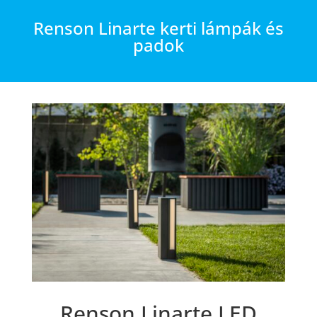
Renson Linarte kerti lámpák és
padok
Renson Linarte LED