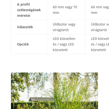
A profil
60 mm vagy 70
60 mm vag
szélességének
mm
mm
méretei
Ülőbútor vagy
Ülőbútor v
Választék
virágtartó
virágtartó
LED közvetlen
LED közvet
Opciók
és / vagy LED
és / vagy L
közvetett
közvetett