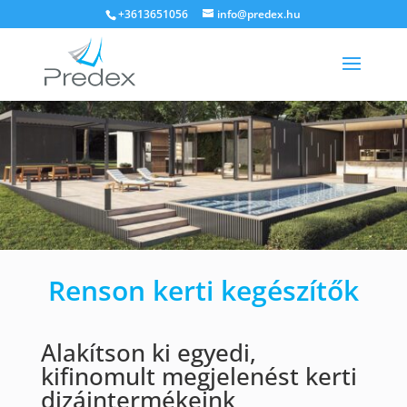
+3613651056
info@predex.hu
Renson kerti kegészítők
Alakítson ki egyedi,
kifinomult megjelenést kerti
dizájntermékeink