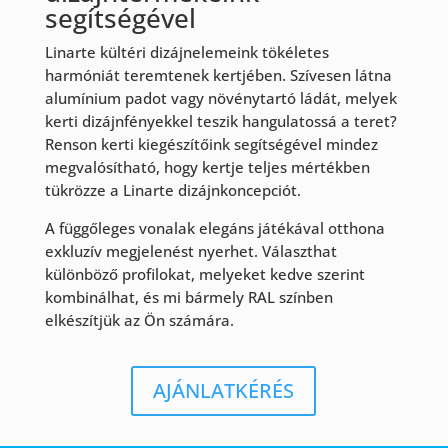
segítségével
Linarte kültéri dizájnelemeink tökéletes
harmóniát teremtenek kertjében. Szívesen látna
alumínium padot vagy növénytartó ládát, melyek
kerti dizájnfényekkel teszik hangulatossá a teret?
Renson kerti kiegészítőink segítségével mindez
megvalósítható, hogy kertje teljes mértékben
tükrözze a Linarte dizájnkoncepciót.
A függőleges vonalak elegáns játékával otthona
exkluzív megjelenést nyerhet. Választhat
különböző profilokat, melyeket kedve szerint
kombinálhat, és mi bármely RAL színben
elkészítjük az Ön számára.
AJÁNLATKÉRÉS