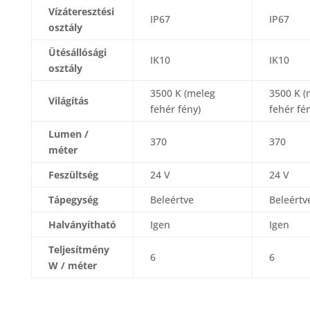
Vízáteresztési
IP67
IP67
osztály
Ütésállósági
IK10
IK10
osztály
3500 K (meleg
3500 K (
Világítás
fehér fény)
fehér fé
Lumen /
370
370
méter
Feszültség
24 V
24 V
Tápegység
Beleértve
Beleértv
Halványítható
Igen
Igen
Teljesítmény
6
6
W / méter