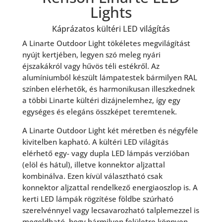
Lights
Káprázatos kültéri LED világítás
A Linarte Outdoor Light tökéletes megvilágítást
nyújt kertjében, legyen szó meleg nyári
éjszakákról vagy hűvös téli estékről. Az
alumíniumból készült lámpatestek bármilyen RAL
színben elérhetők, és harmonikusan illeszkednek
a többi Linarte kültéri dizájnelemhez, így egy
egységes és elegáns összképet teremtenek.
A Linarte Outdoor Light két méretben és négyféle
kivitelben kapható. A kültéri LED világítás
elérhető egy- vagy dupla LED lámpás verzióban
(elöl és hátul), illetve konnektor aljzattal
kombinálva. Ezen kívül választható csak
konnektor aljzattal rendelkező energiaoszlop is. A
kerti LED lámpák rögzítése földbe szúrható
szerelvénnyel vagy lecsavarozható talplemezzel is
megoldható, hogy bármilyen felületre könnyen