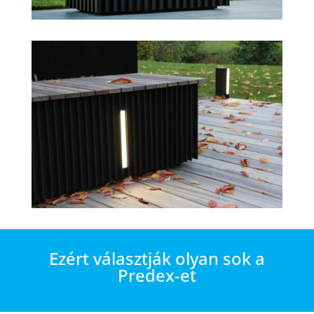
Ezért választják olyan sok a
Predex-et