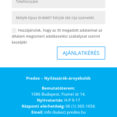
Hozzájárulok, hogy az itt megadott adataimat az
általam megismert adatkezelési szabályzat szerint
kezeljék!
AJÁNLATKÉRÉS
Predex – Nyílászárók-árnyékolók
Bemutatóterem:
1086 Budapest, Fiumei út 14.
Nyitvatartás
: H-P 9-17
Központi elérhetőség:
06 (1) 365-1056
Email:
info (kukac) predex.hu