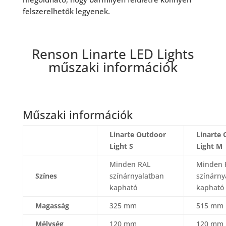
felszerelhetők legyenek.
Renson Linarte LED Lights
műszaki információk
Műszaki információk
Linarte Outdoor
Linarte
Light S
Light M
Minden RAL
Minden 
Színes
színárnyalatban
színárny
kapható
kapható
Magasság
325 mm
515 mm
Mélység
120 mm
120 mm