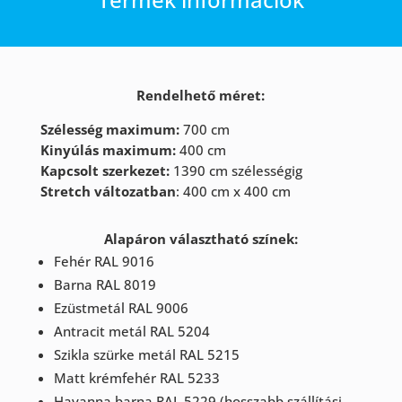
Rendelhető méret:
Szélesség maximum:
700 cm
Kinyúlás maximum:
400 cm
Kapcsolt szerkezet:
1390 cm szélességig
Stretch változatban
: 400 cm x 400 cm
Alapáron választható színek:
Fehér RAL 9016
Barna RAL 8019
Ezüstmetál RAL 9006
Antracit metál RAL 5204
Szikla szürke metál RAL 5215
Matt krémfehér RAL 5233
Havanna barna RAL 5229 (hosszabb szállítási