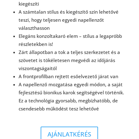
kiegészíti
A számtalan stílus és kiegészítő szín lehetővé
teszi, hogy teljesen egyedi napellenzőt
választhasson
Elegáns konzoltakaró elem – stílus a legapróbb
részletekben is!
Zárt állapotban a tok a teljes szerkezetet és a
szövetet is tökéletesen megvédi az időjárás
viszontagságaitól
A frontprofilban rejtett esőelvezető járat van
A napellenző mozgatása egyedi módon, a saját
fejlesztésű bionikus karok segítségével történik.
Ez a technológia gyorsabb, megbízhatóbb, de
csendesebb működést tesz lehetővé
AJÁNLATKÉRÉS