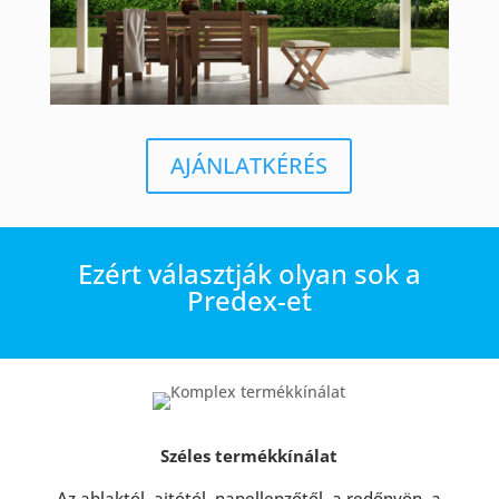
AJÁNLATKÉRÉS
Ezért választják olyan sok a
Predex-et
Széles termékkínálat
Az ablaktól, ajtótól, napellenzőtől, a redőnyön, a