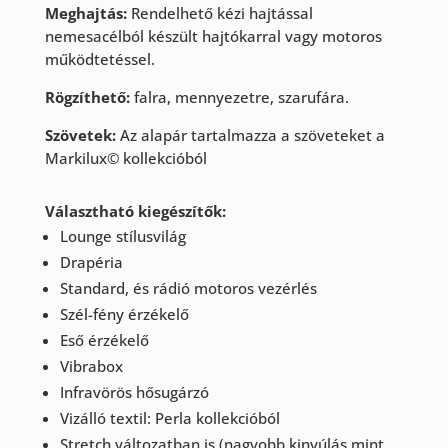
Meghajtás:
Rendelhető kézi hajtással
nemesacélból készült hajtókarral vagy motoros
működtetéssel.
Rögzíthető:
falra, mennyezetre, szarufára.
Szövetek:
Az alapár tartalmazza a szöveteket a
Markilux© kollekcióból
Választható kiegészítők:
Lounge stílusvilág
Drapéria
Standard, és rádió motoros vezérlés
Szél-fény érzékelő
Eső érzékelő
Vibrabox
Infravörös hősugárzó
Vizálló textil: Perla kollekcióból
Stretch változatban is (nagyobb kinyúlás mint