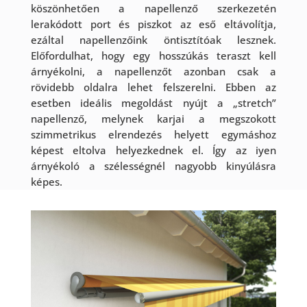
köszönhetően a napellenző szerkezetén
lerakódott port és piszkot az eső eltávolítja,
ezáltal napellenzőink öntisztítóak lesznek.
Előfordulhat, hogy egy hosszúkás teraszt kell
árnyékolni, a napellenzőt azonban csak a
rövidebb oldalra lehet felszerelni. Ebben az
esetben ideális megoldást nyújt a „stretch”
napellenző, melynek karjai a megszokott
szimmetrikus elrendezés helyett egymáshoz
képest eltolva helyezkednek el. Így az iyen
árnyékoló a szélességnél nagyobb kinyúlásra
képes.