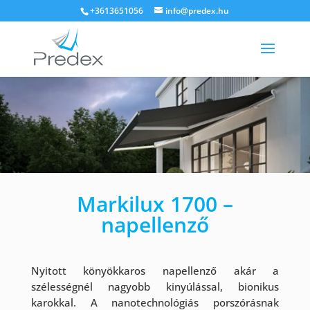
+3613651056
info@predex.hu
Markilux 1700 –
napellenző
Nyitott könyökkaros napellenző akár a
szélességnél nagyobb kinyúlással, bionikus
karokkal. A nanotechnológiás porszórásnak