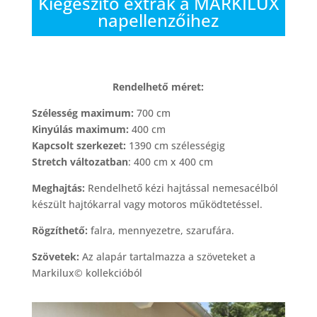
Kiegészítő extrák a MARKILUX
napellenzőihez
Rendelhető méret:
Szélesség maximum:
700 cm
Kinyúlás maximum:
400 cm
Kapcsolt szerkezet:
1390 cm szélességig
Stretch változatban
: 400 cm x 400 cm
Meghajtás:
Rendelhető kézi hajtással nemesacélból
készült hajtókarral vagy motoros működtetéssel.
Rögzíthető:
falra, mennyezetre, szarufára.
Szövetek:
Az alapár tartalmazza a szöveteket a
Markilux© kollekcióból