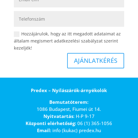
Hozzájárulok, hogy az itt megadott adataimat az
általam megismert adatkezelési szabályzat szerint
kezeljék!
AJÁNLATKÉRÉS
Predex – Nyílászárók-árnyékolók
Bemutatóterem:
1086 Budapest, Fiumei út 14.
Nyitvatartás
: H-P 9-17
Központi elérhetőség:
06 (1) 365-1056
Email:
info (kukac) predex.hu