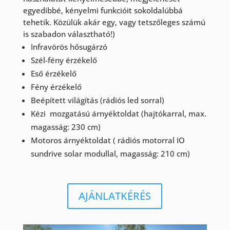
egyedibbé, kényelmi funkcióit sokoldalúbbá
tehetik. Közülük akár egy, vagy tetszőleges számú
is szabadon választható!)
Infravörös hősugárzó
Szél-fény érzékelő
Eső érzékelő
Fény érzékelő
Beépített világítás (rádiós led sorral)
Kézi mozgatású árnyéktoldat (hajtókarral, max.
magasság: 230 cm)
Motoros árnyéktoldat ( rádiós motorral IO
sundrive solar modullal, magasság: 210 cm)
AJÁNLATKÉRÉS