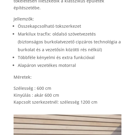
tökéletesen illeszkedik a klasszikus épületek
építészetébe.
Jellemzők:
Összekapcsolható tokszerkezet
Markilux tracfix: oldalsó szövetvezetés
(biztonságos burkolatvezető cipzáros technológia a
burkolat és a vezetősín közötti rés nélkül)
Többféle kényelmi és extra funkcióval
Alapáron vezetékes motorral
Méretek:
Szélesség : 600 cm
Kinyúlás : akár 600 cm
Kapcsolt szerkezetnél: szélesség 1200 cm