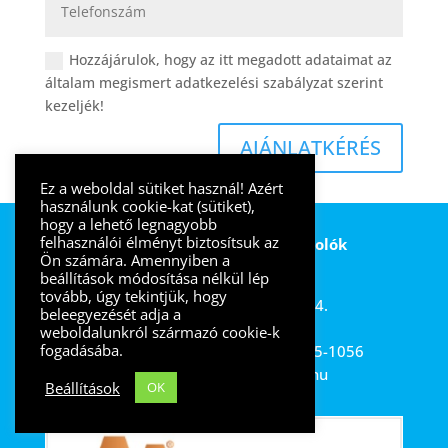
Hozzájárulok, hogy az itt megadott adataimat az
általam megismert adatkezelési szabályzat szerint
kezeljék!
AJÁNLATKÉRÉS
Ez a weboldal sütiket használ! Azért
használunk cookie-kat (sütiket),
hogy a lehető legnagyobb
felhasználói élményt biztosítsuk az
Predex – Nyílászárók-árnyékolók
Ön számára. Amennyiben a
beállítások módosítása nélkül lép
Bemutatóterem:
tovább, úgy tekintjük, hogy
1086 Budapest, Fiumei út 14.
beleegyezését adja a
Nyitvatartás
: H-P 9-17
weboldalunkról származó cookie-k
fogadásába.
Központi elérhetőség:
06 (1) 365-1056
Email:
info (kukac) predex.hu
Beállítások
OK