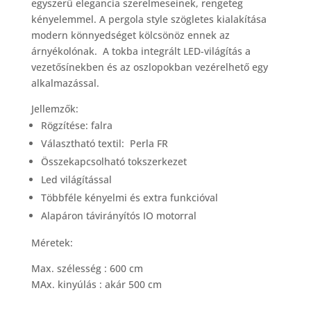
egyszerű elegancia szerelmeseinek, rengeteg
kényelemmel. A pergola style szögletes kialakítása
modern könnyedséget kölcsönöz ennek az
árnyékolónak. A tokba integrált LED-világítás a
vezetősínekben és az oszlopokban vezérelhető egy
alkalmazással.
Jellemzők:
Rögzítése: falra
Választható textil: Perla FR
Összekapcsolható tokszerkezet
Led világítással
Többféle kényelmi és extra funkcióval
Alapáron távirányítós IO motorral
Méretek:
Max. szélesség : 600 cm
MAx. kinyúlás : akár 500 cm