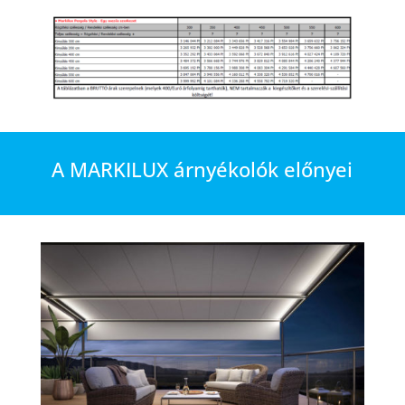
A MARKILUX árnyékolók előnyei