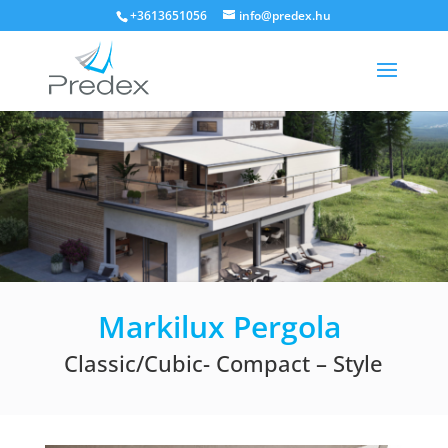
+3613651056
info@predex.hu
Markilux Pergola
Classic/Cubic- Compact – Style