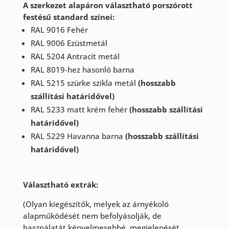
A szerkezet alapáron választható porszórott
festésű standard színei:
RAL 9016 Fehér
RAL 9006 Ezüstmetál
RAL 5204 Antracit metál
RAL 8019-hez hasonló barna
RAL 5215 szürke szikla metál
(hosszabb
szállítási határidővel)
RAL 5233 matt krém fehér
(hosszabb szállítási
határidővel)
RAL 5229 Havanna barna
(hosszabb szállítási
határidővel)
Választható extrák:
(Olyan kiegészítők, melyek az árnyékoló
alapműködését nem befolyásolják, de
használatát kényelmesebbé, megjelenését