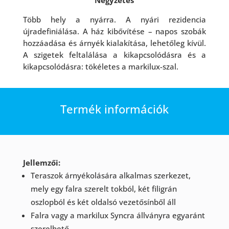
Négyzetes
Több hely a nyárra. A nyári rezidencia
újradefiniálása. A ház kibővítése – napos szobák
hozzáadása és árnyék kialakítása, lehetőleg kívül.
A szigetek feltalálása a kikapcsolódásra és a
kikapcsolódásra: tökéletes a markilux-szal.
Termék információk
Jellemzői:
Teraszok árnyékolására alkalmas szerkezet,
mely egy falra szerelt tokból, két filigrán
oszlopból és két oldalsó vezetősínből áll
Falra vagy a markilux Syncra állványra egyaránt
szerelhető