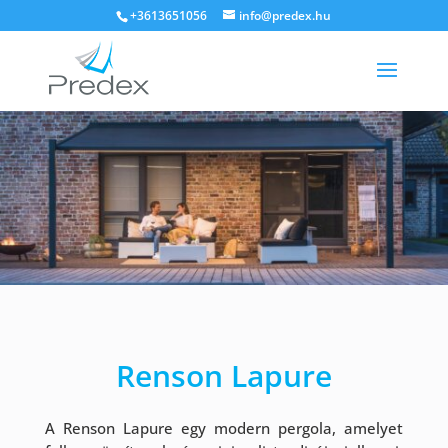
+3613651056
info@predex.hu
Renson Lapure
A Renson Lapure egy modern pergola, amelyet