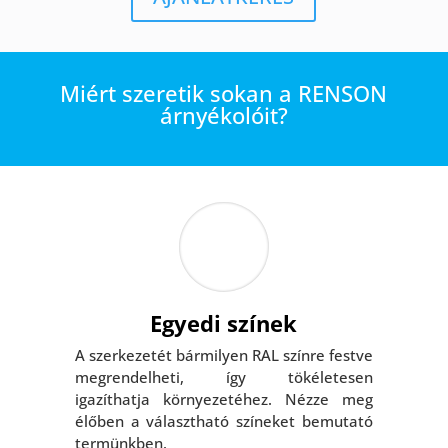
Miért szeretik sokan a RENSON
árnyékolóit?
Egyedi színek
A szerkezetét bármilyen RAL színre festve
megrendelheti, így tökéletesen
igazíthatja környezetéhez. Nézze meg
élőben a választható színeket bemutató
termünkben.