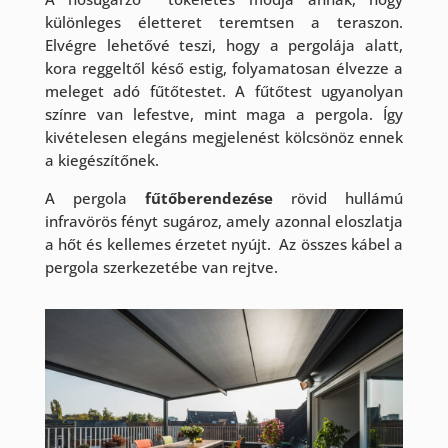
különleges életteret teremtsen a teraszon.
Elvégre lehetővé teszi, hogy a pergolája alatt,
kora reggeltől késő estig, folyamatosan élvezze a
meleget adó fűtőtestet. A fűtőtest ugyanolyan
színre van lefestve, mint maga a pergola. Így
kivételesen elegáns megjelenést kölcsönöz ennek
a kiegészítőnek.
A pergola
fűtőberendezése
rövid hullámú
infravörös fényt sugároz, amely azonnal eloszlatja
a hőt és kellemes érzetet nyújt.
Az összes kábel a
pergola szerkezetébe van rejtve.