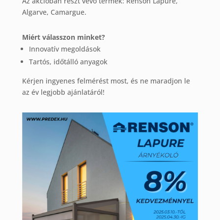
Az akcióban részt vevő termék: Renson
Lapure,
Algarve, Camargue
.
Miért válasszon minket?
Innovatív megoldások
Tartós, időtálló anyagok
Kérjen ingyenes felmérést most, és ne maradjon le
az év legjobb ajánlatáról!