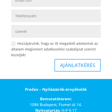
Hozzájárulok, hogy az itt megadott adataimat az
általam megismert adatkezelési szabályzat szerint
kezeljék!
AJÁNLATKÉRÉS
Predex – Nyílászárók-árnyékolók
Bemutatóterem:
1086 Budapest, Fiumei út 14.
Nyitvatartás
: H-P 9-17