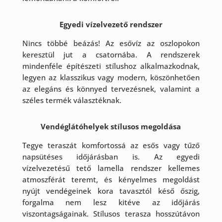
Egyedi vízelvezető rendszer
Nincs többé beázás! Az esővíz az oszlopokon
keresztül jut a csatornába. A rendszerek
mindenféle építészeti stílushoz alkalmazkodnak,
legyen az klasszikus vagy modern, köszönhetően
az elegáns és könnyed tervezésnek, valamint a
széles termék választéknak.
Vendéglátóhelyek stílusos megoldása
Tegye teraszát komfortossá az esős vagy tűző
napsütéses időjárásban is. Az egyedi
vízelvezetésű tető lamella rendszer kellemes
atmoszférát teremt, és kényelmes megoldást
nyújt vendégeinek kora tavasztól késő őszig,
forgalma nem lesz kitéve az időjárás
viszontagságainak. Stílusos terasza hosszútávon