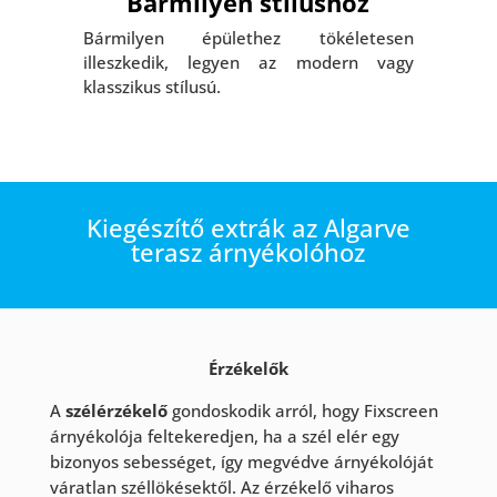
Bármilyen stílushoz
Bármilyen épülethez tökéletesen
illeszkedik, legyen az modern vagy
klasszikus stílusú.
Kiegészítő extrák az Algarve
terasz árnyékolóhoz
Érzékelők
A
szélérzékelő
gondoskodik arról, hogy Fixscreen
árnyékolója feltekeredjen, ha a szél elér egy
bizonyos sebességet, így megvédve árnyékolóját
váratlan széllökésektől. Az érzékelő viharos