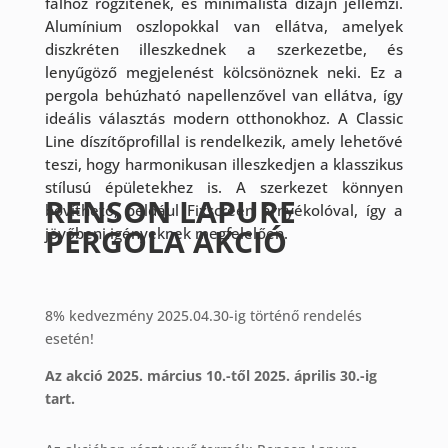
falhoz rögzítenek, és minimalista dizájn jellemzi.
Alumínium oszlopokkal van ellátva, amelyek
diszkréten illeszkednek a szerkezetbe, és
lenyűgöző megjelenést kölcsönöznek neki. Ez a
pergola behúzható napellenzővel van ellátva, így
ideális választás modern otthonokhoz. A Classic
Line díszítőprofillal is rendelkezik, amely lehetővé
teszi, hogy harmonikusan illeszkedjen a klasszikus
stílusú épületekhez is. A szerkezet könnyen
RENSON LAPURE
bővíthető, például Fixscreen árnyékolóval, így a
PERGOLA AKCIÓ
jövőbeni igényeknek megfelelően.
8% kedvezmény 2025.04.30-ig történő rendelés
esetén!
Az akció 2025. március 10.-től 2025. április 30.-ig
tart.