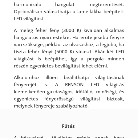
harmonizáló hangulat megteremtését.
Opcionálisan választhatja a lamellákba beépített
LED világítást.
A meleg fehér fény (3000 K) kiválóan alkalmas
hangulatos nyári estékre. Ha erőteljesebb fényre
van szüksége, például az olvasáshoz, a legjobb, ha
tiszta fehér fényt (5000 K) választ. Akár két LED
világítást is beépíthet, így a pergola minden
részén egyenletes bevilágítást lehet elérni.
Alkalomhoz illően beállíthatja világításának
fényerejét is. A RENSON LED világítás
kiemelkedően gazdaságos, időtálló, minőségi, és
egyenletes fényerősségű világítást biztosít,
melynek fényereje szabályozható.
Fűtés
A hősugárzó tökéletes módja annak, hogy